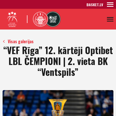
BASKET.LV
Visas galerijas
“VEF Rīga” 12. kārtēji Optibet
LBL ČEMPIONI | 2. vieta BK
“Ventspils”