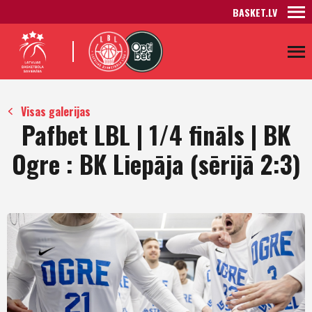
BASKET.LV
Visas galerijas
Pafbet LBL | 1/4 fināls | BK
Ogre : BK Liepāja (sērijā 2:3)