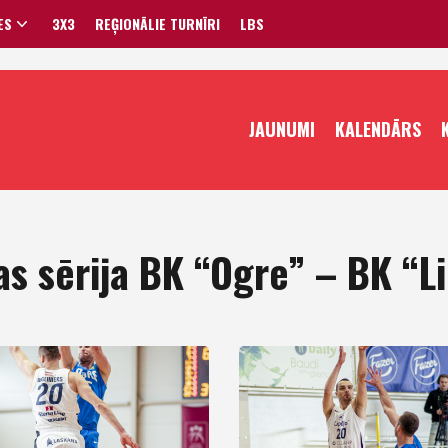
ES
3X3
REĢIONĀLIE TURNĪRI
LBS
VĪRIEŠI
JAUNUMI
KALENDĀRS
SIEVIETES
s sērija BK “Ogre” – BK “L