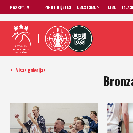
PIRKT BIĻETES
LBL&LSBL
LJBL
IZLAS
BASKET.LV
Visas galerijas
Bronza